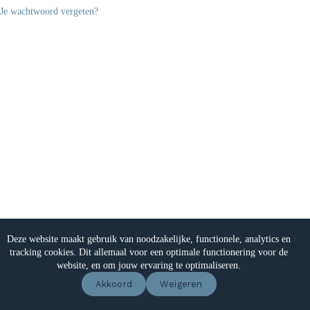
Je wachtwoord vergeten?
Veelgestelde vragen
Partners
Verzending & Levertijd
Retours
Privacy Policy
White Label cosmetica
Deze website maakt gebruik van noodzakelijke, functionele, analytics en
Eigen cosmeticalijn beginnen
Algemene voorwaarden
tracking cookies. Dit allemaal voor een optimale functionering voor de
contact
website, en om jouw ervaring te optimaliseren.
Akkoord
Weigeren
Copyright © 2026 - Floreen NL002490272B57