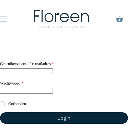
Ga
naar
de
inhoud
Winke
Vereist
Gebruikersnaam of e-mailadres
*
Vereist
Wachtwoord
*
Onthouden
Login