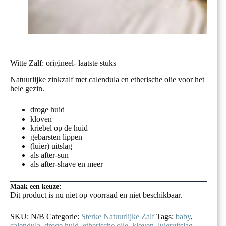
Witte Zalf: origineel- laatste stuks
Natuurlijke zinkzalf met calendula en etherische olie voor het
hele gezin.
droge huid
kloven
kriebel op de huid
gebarsten lippen
(luier) uitslag
als after-sun
als after-shave en meer
Maak een keuze:
Dit product is nu niet op voorraad en niet beschikbaar.
SKU:
N/B
Categorie:
Sterke Natuurlijke Zalf
Tags:
baby
,
calendula
,
droge huid
,
etherische olie
,
kloven
,
luieruitslag
,