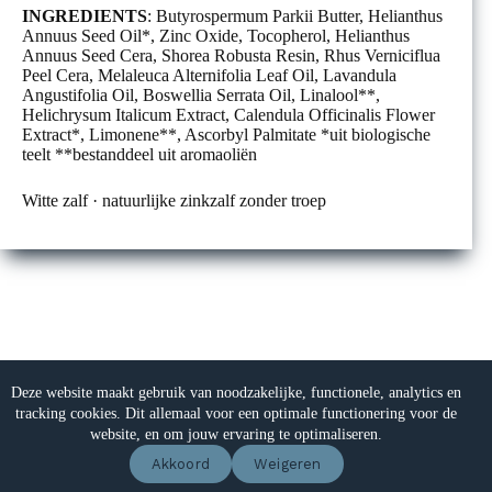
INGREDIENTS
: Butyrospermum Parkii Butter, Helianthus
Annuus Seed Oil*, Zinc Oxide, Tocopherol, Helianthus
Annuus Seed Cera, Shorea Robusta Resin, Rhus Verniciflua
Peel Cera, Melaleuca Alternifolia Leaf Oil, Lavandula
Angustifolia Oil, Boswellia Serrata Oil, Linalool**,
Helichrysum Italicum Extract, Calendula Officinalis Flower
Extract*, Limonene**, Ascorbyl Palmitate *uit biologische
teelt **bestanddeel uit aromaoliën
Witte zalf · natuurlijke zinkzalf zonder troep
Veelgestelde vragen
Partners
Verzending & Levertijd
Retours
Privacy Policy
White Label cosmetica
Deze website maakt gebruik van noodzakelijke, functionele, analytics en
Eigen cosmeticalijn beginnen
Algemene voorwaarden
tracking cookies. Dit allemaal voor een optimale functionering voor de
contact
website, en om jouw ervaring te optimaliseren.
Akkoord
Weigeren