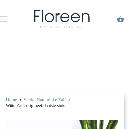
Ga
naar
de
inhoud
Winke
Home
Sterke Natuurlijke Zalf
Witte Zalf: origineel- laatste stuks