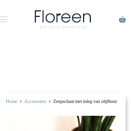
Ga
naar
de
inhoud
Winke
Home
Accessoires
Zeepschaal met inleg van olijfhout