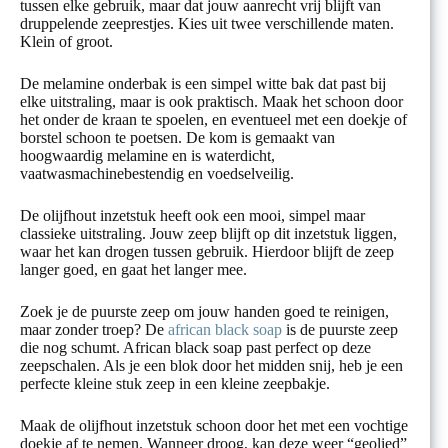
tussen elke gebruik, maar dat jouw aanrecht vrij blijft van
druppelende zeeprestjes. Kies uit twee verschillende maten.
Klein of groot.
De melamine onderbak is een simpel witte bak dat past bij
elke uitstraling, maar is ook praktisch. Maak het schoon door
het onder de kraan te spoelen, en eventueel met een doekje of
borstel schoon te poetsen. De kom is gemaakt van
hoogwaardig melamine en is waterdicht,
vaatwasmachinebestendig en voedselveilig.
De olijfhout inzetstuk heeft ook een mooi, simpel maar
classieke uitstraling. Jouw zeep blijft op dit inzetstuk liggen,
waar het kan drogen tussen gebruik. Hierdoor blijft de zeep
langer goed, en gaat het langer mee.
Zoek je de puurste zeep om jouw handen goed te reinigen,
maar zonder troep? De
african black soap
is de puurste zeep
die nog schumt. African black soap past perfect op deze
zeepschalen. Als je een blok door het midden snij, heb je een
perfecte kleine stuk zeep in een kleine zeepbakje.
Maak de olijfhout inzetstuk schoon door het met een vochtige
doekje af te nemen. Wanneer droog, kan deze weer “geolied”