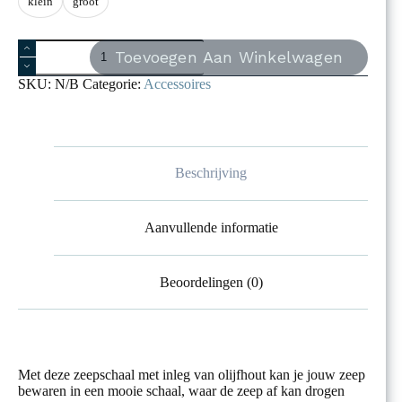
klein
groot
Zeepschaal
Toevoegen Aan Winkelwagen
met
inleg
SKU:
N/B
Categorie:
Accessoires
van
olijfhout
aantal
Beschrijving
Aanvullende informatie
Beoordelingen (0)
Met deze zeepschaal met inleg van olijfhout kan je jouw zeep
bewaren in een mooie schaal, waar de zeep af kan drogen