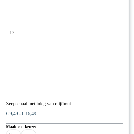
Zeepschaal met inleg van olijfhout
Prijsklasse:
€
9,49
-
€
16,49
€ 9,49
tot
Maak een keuze:
€ 16,49